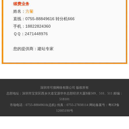
续费业务
姓名：
方菊
直线：0755-88849616 转分机666
手机：18822824360
ＱＱ：
2471448976
您的提供商：
建站专家
深圳市可搜网络有限公司 版权所有
总部地址：深圳市宝安区西乡大道宝源华丰总部经济大厦B座509、510、511 邮编：
518101
市场电话：0755-88849616(总机) 传真：0755-27838114 网站备案号：粤ICP备
12005190号